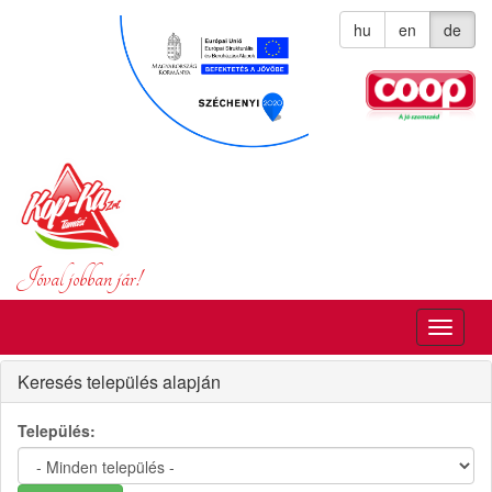
hu
en
de
Jóval jobban jár!
Menü
kapcso
Keresés település alapján
Település: