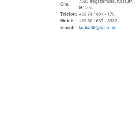
7095 Iregszemcse, Kossuth
Cím:
tér 5-6.
Telefon:
+36 74 / 481 - 170
Mobil:
+36 30 / 637 - 8982
E-mail:
kopka66@tolna.net