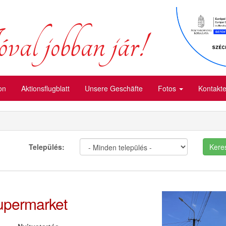
val jobban jár!
on
Aktionsflugblatt
Unsere Geschäfte
Fotos
Kontakt
Település:
Kere
upermarket