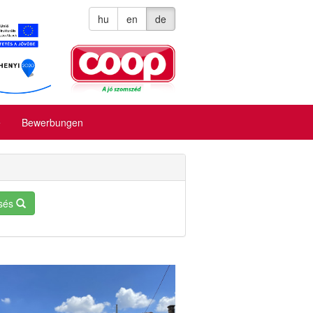
hu
en
de
e
Bewerbungen
sés