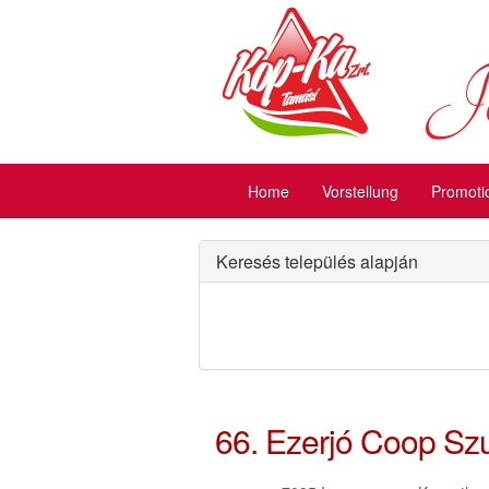
Jó
Home
Vorstellung
Promoti
Keresés település alapján
66. Ezerjó Coop Sz