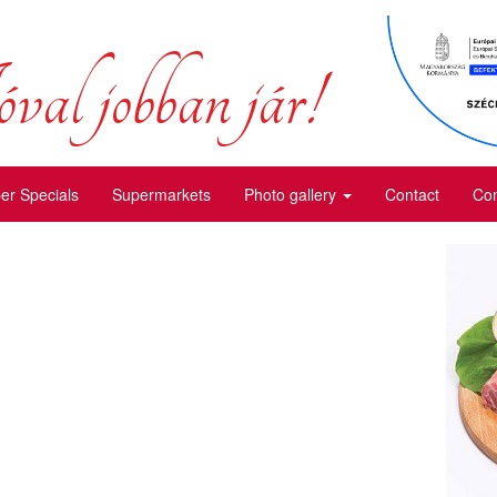
val jobban jár!
r Specials
Supermarkets
Photo gallery
Contact
Com