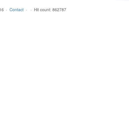
9.16 ·
Contact
·
· Hit count: 862787