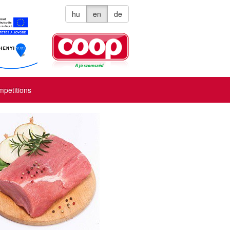
hu
en
de
petitions