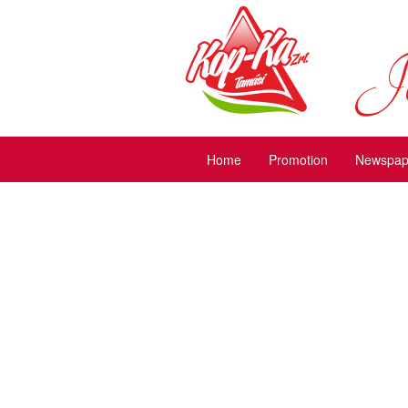
Jó
Home
Promotion
Newspape