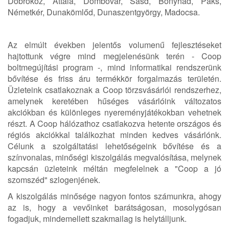
Döbrököz, Attala, Dombóvár, Sásd, Bonyhád, Paks,
Németkér, Dunakömlőd, Dunaszentgyörgy, Madocsa.
Az elmúlt években jelentős volumenű fejlesztéseket
hajtottunk végre mind megjelenésünk terén - Coop
boltmegújítási program -, mind informatikai rendszerünk
bővítése és friss áru termékkör forgalmazás területén.
Üzleteink csatlakoznak a Coop törzsvásárlói rendszerhez,
amelynek keretében hűséges vásárlóink változatos
akciókban és különleges nyereményjátékokban vehetnek
részt. A Coop hálózathoz csatlakozva hetente országos és
régiós akciókkal találkozhat minden kedves vásárlónk.
Célunk a szolgáltatási lehetőségeink bővítése és a
színvonalas, minőségi kiszolgálás megvalósítása, melynek
kapcsán üzleteink méltán megfelelnek a "Coop a jó
szomszéd" szlogenjének.
A kiszolgálás minősége nagyon fontos számunkra, ahogy
az is, hogy a vevőinket barátságosan, mosolygósan
fogadjuk, mindemellett szakmailag is helytálljunk.