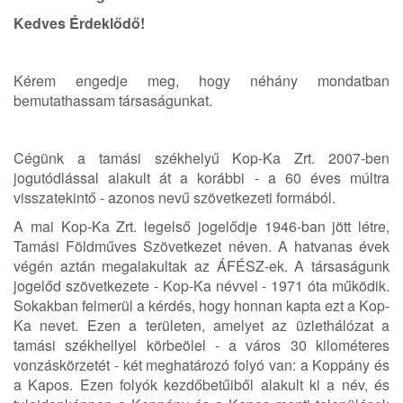
Kedves Érdeklődő!
Kérem engedje meg, hogy néhány mondatban
bemutathassam társaságunkat.
Cégünk a tamási székhelyű Kop-Ka Zrt. 2007-ben
jogutódlással alakult át a korábbi - a 60 éves múltra
visszatekintő - azonos nevű szövetkezeti formából.
A mai Kop-Ka Zrt. legelső jogelődje 1946-ban jött létre,
Tamási Földműves Szövetkezet néven. A hatvanas évek
végén aztán megalakultak az ÁFÉSZ-ek. A társaságunk
jogelőd szövetkezete - Kop-Ka névvel - 1971 óta működik.
Sokakban felmerül a kérdés, hogy honnan kapta ezt a Kop-
Ka nevet. Ezen a területen, amelyet az üzlethálózat a
tamási székhellyel körbeölel - a város 30 kilométeres
vonzáskörzetét - két meghatározó folyó van: a Koppány és
a Kapos. Ezen folyók kezdőbetűiből alakult ki a név, és