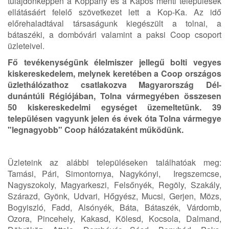
tulajdonképpen a Koppány és a Kapos menti települések
ellátásáért felelő szövetkezet lett a Kop-Ka. Az idő
előrehaladtával társaságunk kiegészült a tolnai, a
bátaszéki, a dombóvári valamint a paksi Coop csoport
üzleteivel.
Fő tevékenységünk élelmiszer jellegű bolti vegyes
kiskereskedelem, melynek keretében a Coop országos
üzlethálózathoz csatlakozva Magyarország Dél-
dunántúli Régiójában, Tolna vármegyében összesen
50 kiskereskedelmi egységet üzemeltetünk. 39
településen vagyunk jelen és évek óta Tolna vármegye
"legnagyobb" Coop hálózataként működünk.
Üzleteink az alábbi településeken találhatóak meg:
Tamási, Pári, Simontornya, Nagykónyi, Iregszemcse,
Nagyszokoly, Magyarkeszi, Felsőnyék, Regöly, Szakály,
Szárazd, Gyönk, Udvari, Hőgyész, Mucsi, Gerjen, Mözs,
Bogyiszló, Fadd, Alsónyék, Báta, Bátaszék, Várdomb,
Ozora, Pincehely, Kakasd, Kölesd, Kocsola, Dalmand,